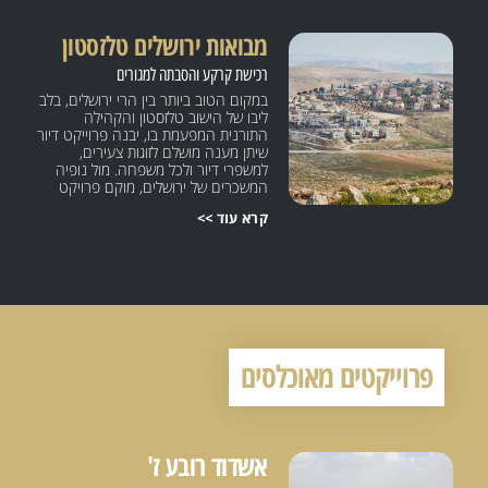
מבואות ירושלים טלזסטון
רכישת קרקע והסבתה למגורים
במקום הטוב ביותר בין הרי ירושלים, בלב
ליבו של הישוב טלזסטון והקהילה
התורנית המפעמת בו, יבנה פרוייקט דיור
שיתן מענה מושלם לזוגות צעירים,
למשפרי דיור ולכל משפחה. מול נופיה
המשכרים של ירושלים, מוקם פרויקט
מגורים המציב דף חדש בתרבות הדיור
קרא עוד >>
החרדית. הפרויקט כולל רכישת קרקע
חקלאית והסבתה למגורים. מדובר
בפרוייקט עצום של כ-2500 יח"ד בהליך
שינוי תב"ע. פרוייקט יוקרה זה יספק לכם
את העסקה הטובה ביותר במיקום הטוב
ביותר על פני המפה, דיור ברמה גבוהה
ובאיכות ללא פשרות.
פרוייקטים מאוכלסים
אשדוד רובע ז'