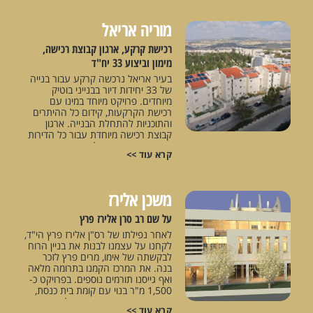
וגינות ציבוריות לרווחת הרוכשים.
חומרים ואביזרים ברמה הגבוהה ביותר.
מוריה אריאל
חלק א' בפרויקט הסתיים ונמסר
בהצלחה ל140 רוכשים מאושרים. חלק
רכישת קרקע, ארגון קבוצת רכישה,
ב' של הפרויקט נמצא בשלבים
מימון וביצוע 33 יח"ד
מתקדמים ומתוכנן להימסר בחודשים
הקרובים.
בעיר אריאל נרכשה קרקע עבור בנייה
של 33 יחידות דיור בבנייני בוטיק
מיוחדים. פרויקט מיוחד במינו עם
רכישת הקרקעות, קידום כל ההיתרים
והתוכניות להתחלת הבנייה. ארגון
קבוצת רכישה מיוחדת עבור כל הדירות
ועבודה בשקיפות מול קבוצת הרוכשים
קרא עוד >>
לאורך כל תהליך הבנייה. ביצוע
בסטנדרטים הגבוהים ביותר ע"י בחירת
קבלנים מהשורה הראשונה והקפדה
על טיב ואיכות הבנייה.
משכן אלירז
על שם רב סרן אלירז פרץ
לאחר נפילתו של רס"ן אלירז פרץ הי"ד,
לקחנו על עצמנו לבנות את בניין הרוח
לבקשתה של אימו, מרים פרץ לזכר
בנה. את המרכז הקמנו בתרומה מלאה
ואף גייסנו תורמים נוספים. בפרויקט כ-
1,500 מ"ר בנוי עם קומת בית כנסת,
עזרת נשים, בית מדרש, מקלט, חדרים
קרא עוד >>
לחיילים בודדים ואולם הרצאות לחיילי