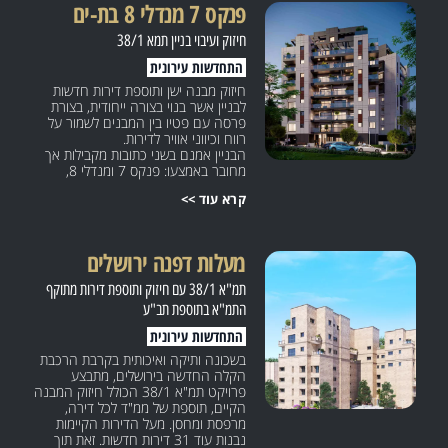
פנקס 7 מנדלי 8 בת-ים
חיזוק ועיבוי בניין תמא 38/1
התחדשות עירונית
חיזוק מבנה ישן ותוספת דירות חדשות
לבניין אשר בנוי בצורה ייחודית, בצורת
פרסה עם פטיו בין המבנים לשמור על
רווח וכיווני אוויר לדירות.
הבניין אמנם בשני כתובות מקבילות אך
מחובר באמצעו: פנקס 7 ומנדלי 8,
בת-ים.
קרא עוד >>
לבניין מתווספות 4 קומות מעל 4 קומות
קיימות, וסגירה של קומה מפולשת
בקרקע. בסה”כ מתווספות 5 קומות אשר
כוללות 28 דירות חדשות.
מעלות דפנה ירושלים
לפרויקט מוסיפים חניון רובוטי אוטומטי
חדשני לטובת מקומות חניה חדשים
תמ"א 38/1 עם חיזוק ותוספת דירות מתוקף
לדירות החדשות.
התמ"א בתוספת תב"ע
התחדשות עירונית
בשכונה ותיקה ואיכותית בקרבת הרכבת
הקלה החדשה בירושלים, מתבצע
פרויקט תמ"א 38/1 הכולל חיזוק המבנה
הקיים, תוספת של ממ"ד לכל דירה,
מרפסת ומחסן. מעל הדירות הקיימות
נבנות עוד 31 דירות חדשות. זאת תוך