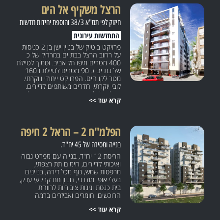
הרצל משקיף אל הים
חיזוק לפי תמ"א 38/3 והוספת יחידות חדשות
התחדשות עירונית
פרויקט בוטיק של בניין ישן בן 2 כניסות
על רחוב הרצל בבת ים במרחק של כ
400 מטרים מיפו תל אביב. וסמוך לטיילת
של בת ים כ 90 מטרים לטיילת ו 160
מטר לקו הים. הפרויקט ייחודי ויוקרתי.
לובי יוקרתי. חדרים משותפים לדיירים.
מעלית לכל כניסה. דירות מרווחות. ולרוב
קרא עוד >>
הדירות נוף משגע אל הים.
הפלמ"ח 2 – הראל 2 חיפה
בנייה ומסירה של 45 יח"ד.
הריסת 12 יח"ד, בנייה עם מפרט גבוה
ואיכותי לדיירים, חימום תת רצפתי,
מרפסות שמש, נוף מכל דירה, בניינים
בעלי אופי מודרני, חניון תת קרקעי ענק,
בית כנסת וגינות ציבוריות לרווחת
הרוכשים. חומרים ואביזרים ברמה
הגבוהה ביותר.
קרא עוד >>