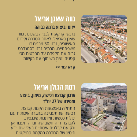
צה"ל, שם הגברת מרים פרץ מעבירה
הרצאות לחיילים מדי שבוע. פרויקט
מורכב וייחודי בעל משמעות לאומית.
נווה שאנן אריאל
ייזום וביצוע ברמה גבוהה
נרכשו קרקעות לבנייה בשכונת נווה
שאנן באריאל. לאחר הסדרה וקידום
האישורים, נבנו 30 מבנים דו
משפחתיים. הבתים נבנו בסטנדרט
גבוה עם הקפדה על הפרטים הכי
קטנים וזאת בשיתוף עם בקשות
מיוחדות של הרוכשים בפרויקט. חברתנו
קרא עוד >>
הייתה פעילה ומובילה בניהול, פיקוח,
בנייה של כל הפרויקט מרגע רכישת
הקרקע ועד סיום הבנייה. לאחר הסיום
בצורה מושלמת, נמסרו כל הבתים
רמת הגולן אריאל
לרוכשים המרוצים.
ארגון קבוצת רכישה, מימון, ביצוע
ומסירה של 27 יח"ד
התחלה באמצעות הקמת קבוצת
רכישה שהתעניינה בחברה איכותית עם
יכולות כספיות ואיתנות פיננסית.
לקבוצה היה חשוב שהחברה תעבוד אך
ורק עם קבלנים איכותיים בעלי שם, ידע
וניסיון של החברה בהקמת פרויקטים