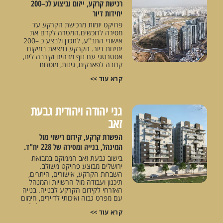
רכישת קרקע, ייזום וביצוע לכ–200
יחידות דיור
פרויקט יזמות מרכישת הקרקע עד
מסירה לרוכשים.המטרה לקדם את
אישורי התב"ע, לתכנן ולבצע כ –200
יחידות דיור. הקרקע נמצאת במיקום
אסטרטגי עם נוף מדהים וקירבה לים,
קרובה לפארקים, גינות, מוסדות
ציבור,חנויות ונמצאת במיקום המאפשר
קרא עוד >>
גישה נוחה וקרובה לכל מקום. נמצא
בשלבים מתקדמים ברשויות ומיועד
לאישורי בנייה בקרוב.
גני יהודה ויהודית גבעת
זאב
הפשרת קרקע, קידום רישוי מול
המינהל, בנייה ומסירה של 228 יח"ד.
בישוב גבעת זאב הממוקם במבואת
ירושלים מבוצע פרויקט משולב.
השבחת הקרקע, אישורים, היתרים,
תיכנון ועבודה מול הרשויות והמנהל
האזרחי לקידום הקרקע לבנייה. בנייה
עם מפרט גבוה ואיכותי לדיירים, חימום
תת רצפתי, מרפסות שמש, נוף לכל
קרא עוד >>
ירושלים מכל דירה, בניינים בעלי אופי
מודרני, חניון תת קרקעי ענק, בית כנסת