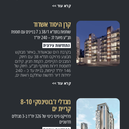
התחשבות בנוחות ובהמשך החיים
קרא עוד >>
הנורמטיביים בבניין בזמן העבודות.
הדיירים מקבלים יחס אישי מהחברה,
בתוספת מפקח מטעמם שדואגים לכל
הצרכים שלהם לאורך כל הפרויקט.
קרן היסוד אשדוד
נעשה סקר חברתי מקיף בכדי להבין את
כל הצרכים של כל דייר ודייר בבניין בכדי
שותפות בתמ"א 38/1 ב 7 בניינים עם תוספת
לתת מענה לכולם על פי הצורך האישי.
תב"ע מיועד לכ – 240 יח"ד
התחדשות עירונית
בקרבת הים שבאשדוד, באיזור מבוקש
מבוצע פרויקט תמ"א 38 עם חיזוק
המבנים הקיימים, הקמת חניון, קידום
לתוספת דירות מתוקף תב"ע. חיזוק של
146 יח"ד קיימות, בניית עד כ – 240
יחידות דיור חדשות שחלקם רואות ים,
שטחי מסחר ושטחי ציבור לרווחת
קרא עוד >>
הרוכשים והדיירים הקיימים. פרויקט
מורכב ומיוחד שמטופל ומתוכנן על ידי
היועצים מבין הטובים ביותר בתחום
ומתאימים לצרכיו המיוחדים בהתאמה.
מגדלי ז'בוטינסקי 8-10
החברה מחזיקה באגרות לתשלום להיתרי
קריית ים
הבניה לתמ"א חיזוק. לאור דרישת
הדיירים, החברה התחברה כשותפה עם
פרוייקט פינוי בינוי של 326 יח"ד ב-3 מגדלים
חברה ציבורית, בין המובילות בארץ,
לביצוע פרויקט פינוי בינוי.
חדשניים