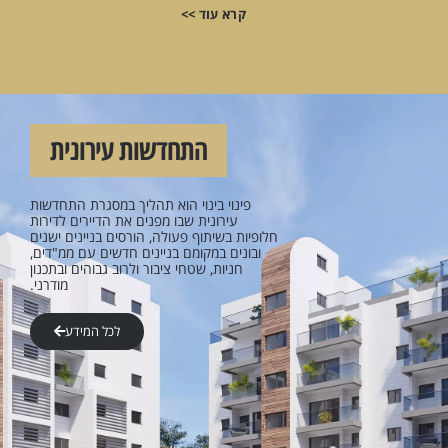
מסוג זה בארץ. שיתוף הפעולה בין
קרא עוד >>
החברה לקבוצת הרוכשים הייתה
מצוינת לאורך כל הדרך מרגע החתימה
ועד מסירת הדירות. כל דייר ודייר
בקבוצת הרכישה קיבל יחס אישי
ומשפחתי עד למסירת המפתח
ובשביעות רצון מעל המצופה.
התחדשות עירונית
פינוי בינוי הוא תהליך במסגרת התחדשות
עירונית שבו מפנים את הדיירים לדירות
חלופיות בשיתוף פעולה, הורסים בניינים ישנים
ובונים במקומם בניינים חדשים עם ממ"דים,
חניות, שטחי ציבור ולרוב גבוהים ובתכנון
מודרני.
לכל המידע