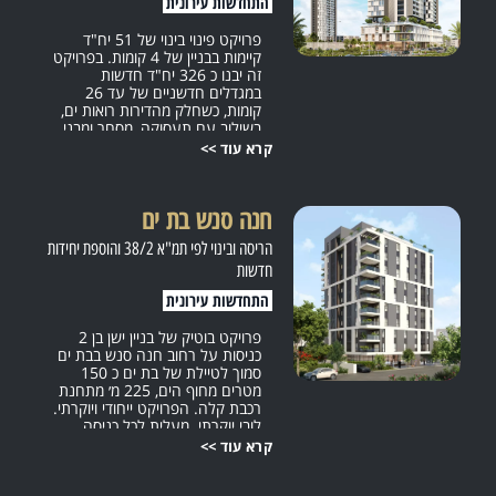
התחדשות עירונית
פרויקט פינוי בינוי של 51 יח"ד
קיימות בבניין של 4 קומות. בפרויקט
זה יבנו כ 326 יח"ד חדשות
במגדלים חדשניים של עד 26
קומות, כשחלק מהדירות רואות ים,
בשילוב עם תעסוקה, מסחר ומבני
ציבור כגון בית כנסת, מועדון גיל
קרא עוד >>
הזהב וגן ילדים. לפרויקט יוקם חניון
תת קרקעי שיתן מענה חניה לכל
המתחם. את הפרויקט מובלים
חנה סנש בת ים
מוססקו, משרד האדריכלים
מהגדולים בארץ אשר עובדים עם
הריסה ובינוי לפי תמ"א 38/2 והוספת יחידות
רשויות רבות, ביצעו ומבצעים
פרויקטים רבים ומיוחדים ברמה
חדשות
הגבוה ביותר בכל הארץ. הפרויקט
התחדשות עירונית
ממתין לפירסום התב"ע בועדה
המחוזית.
פרויקט בוטיק של בניין ישן בן 2
כניסות על רחוב חנה סנש בבת ים
סמוך לטיילת של בת ים כ 150
מטרים מחוף הים, 225 מ׳ מתחנת
רכבת קלה. הפרויקט ייחודי ויוקרתי.
לובי יוקרתי. מעלית לכל כניסה.
דירות מרווחות. חלק מהדירות רואות
קרא עוד >>
ים.